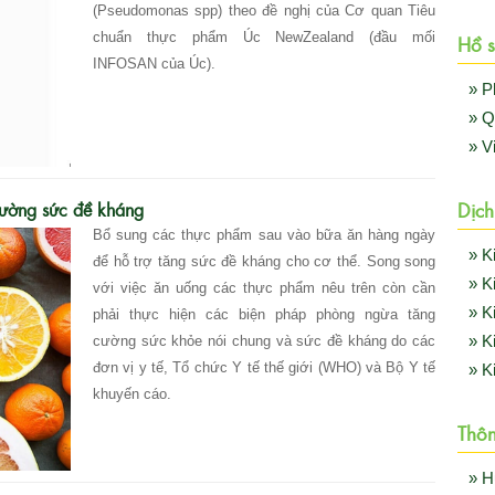
(Pseudomonas spp) theo đề nghị của Cơ quan Tiêu
chuẩn thực phẩm Úc NewZealand (đầu mối
Hồ s
INFOSAN của Úc).
» P
» Q
» V
Dịch
cường sức đề kháng
Bổ sung các thực phẩm sau vào bữa ăn hàng ngày
» K
để hỗ trợ tăng sức đề kháng cho cơ thể. Song song
» K
với việc ăn uống các thực phẩm nêu trên còn cần
» K
phải thực hiện các biện pháp phòng ngừa tăng
cường sức khỏe nói chung và sức đề kháng do các
» K
đơn vị y tế, Tổ chức Y tế thế giới (WHO) và Bộ Y tế
» K
khuyến cáo.
Thôn
» H