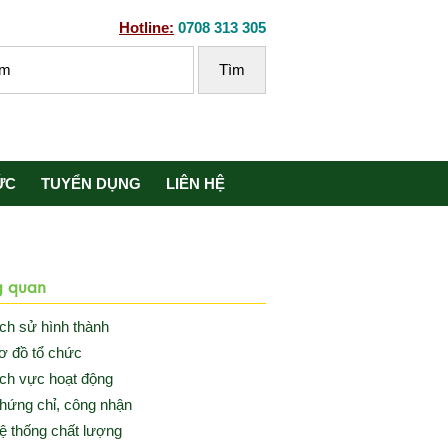
Hotline:
0708 313 305
ỨC
TUYỂN DỤNG
LIÊN HỆ
g quan
ịch sử hình thành
ơ đồ tổ chức
ịch vực hoạt động
hứng chỉ, công nhận
ệ thống chất lượng