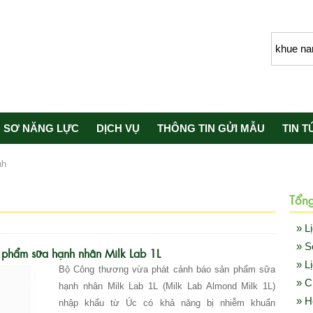
 SƠ NĂNG LỰC
DỊCH VỤ
THÔNG TIN GỬI MẪU
TIN T
nh
Tổn
» L
» S
n phẩm sữa hạnh nhân Milk Lab 1L
» L
Bộ Công thương vừa phát cảnh báo sản phẩm sữa
» C
hạnh nhân Milk Lab 1L (Milk Lab Almond Milk 1L)
» H
nhập khẩu từ Úc có khả năng bị nhiễm khuẩn