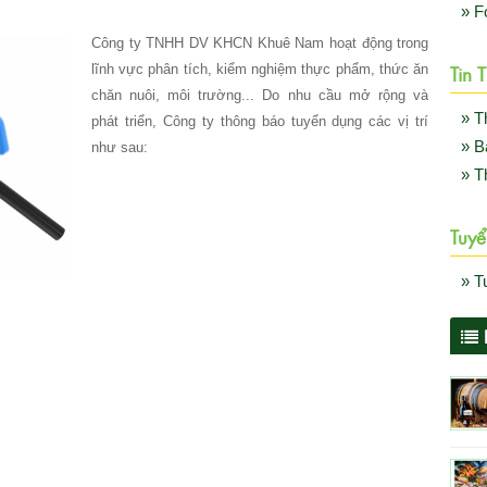
» F
Công ty TNHH DV KHCN Khuê Nam hoạt động trong
Tin 
lĩnh vực phân tích, kiểm nghiệm thực phẩm, thức ăn
chăn nuôi, môi trường... Do nhu cầu mở rộng và
» T
phát triển, Công ty thông báo tuyển dụng các vị trí
» B
như sau:
» T
Tuyể
» T
B