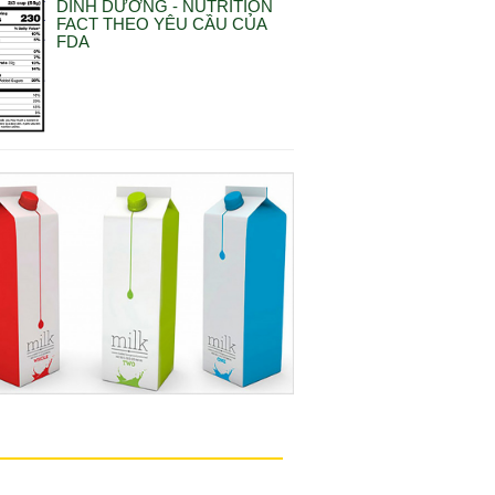
DINH DƯỠNG - NUTRITION
FACT THEO YÊU CẦU CỦA
FDA