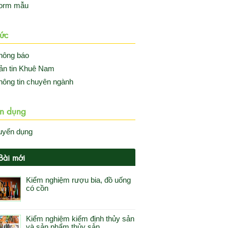
orm mẫu
Tức
hông báo
ản tin Khuê Nam
hông tin chuyên ngành
n dụng
uyển dụng
ài mới
Kiểm nghiệm rượu bia, đồ uống
có cồn
Kiểm nghiệm kiểm định thủy sản
và sản phẩm thủy sản