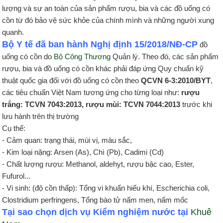
lượng và sự an toàn của sản phẩm rượu, bia và các đồ uống có
cồn từ đó bảo vệ sức khỏe của chính mình và những người xung
quanh.
Bộ Y tế đã ban hành Nghị định 15/2018/NĐ-CP
đồ
uống có cồn do
Bộ Công Thương
Quản lý. Theo đó, các sản phẩm
rượu, bia và đồ uống có cồn khác phải đáp ứng Quy chuẩn kỹ
thuật quốc gia đối với đồ uống có cồn theo
QCVN 6-3:2010/BYT
,
các tiêu chuẩn Việt Nam tương ứng cho từng loại như:
rượu
trắng: TCVN 7043:2013, rượu mùi: TCVN 7044:2013
trước khi
lưu hành trên thị trường
Cụ thể:
- Cảm quan: trạng thái, mùi vị, màu sắc,
- Kim loại nặng: Arsen (As), Chì (Pb), Cadimi (Cd)
- Chất lượng rượu: Methanol, aldehyt, rượu bậc cao, Ester,
Fufurol...
- Vi sinh: (độ cồn thấp): Tổng vi khuẩn hiếu khí, Escherichia coli,
Clostridium perfringens, Tổng bào tử nấm men, nấm mốc
Tại sao chọn dịch vụ Kiểm nghiệm nước tại
Khuê