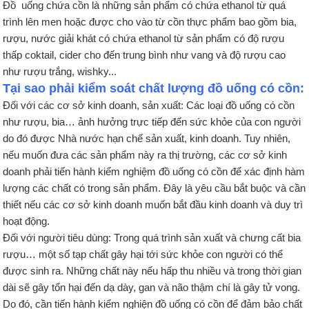
Đồ uống chứa cồn là những sản phẩm có chứa ethanol từ quá
trình lên men hoặc được cho vào từ cồn thực phẩm bao gồm bia,
rượu, nước giải khát có chứa ethanol từ sản phẩm có độ rượu
thấp coktail, cider cho đến trung bình như vang và độ rượu cao
như rượu trắng, wishky...
Tại sao phải kiểm soát chất lượng đồ uống có cồn:
Đối với các cơ sở kinh doanh, sản xuất: Các loại đồ uống có cồn
như rượu, bia… ảnh hưởng trực tiếp đến sức khỏe của con người
do đó được Nhà nước hạn chế sản xuất, kinh doanh. Tuy nhiên,
nếu muốn đưa các sản phẩm này ra thị trường, các cơ sở kinh
doanh phải tiến hành kiểm nghiệm đồ uống có cồn để xác định hàm
lượng các chất có trong sản phẩm. Đây là yêu cầu bắt buộc và cần
thiết nếu các cơ sở kinh doanh muốn bắt đầu kinh doanh và duy trì
hoạt động.
Đối với người tiêu dùng: Trong quá trình sản xuất và chưng cất bia
rượu… một số tạp chất gây hại tới sức khỏe con người có thể
được sinh ra. Những chất này nếu hấp thu nhiều và trong thời gian
dài sẽ gây tổn hại đến dạ dày, gan và não thậm chí là gây tử vong.
Do đó, cần tiến hành kiểm nghiện đồ uống có cồn để đảm bảo chất