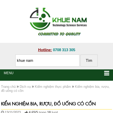
Hotline:
0708 313 305
MENU
»
»
»
Trang chủ
Dịch vụ
Kiểm nghiệm thực phẩm
Kiểm nghiệm bia, rượu,
đồ uống có cồn
KIỂM NGHIỆM BIA, RƯỢU, ĐỒ UỐNG CÓ CỒN
13/11/2023
4.65
/
5
trong
18
lượt