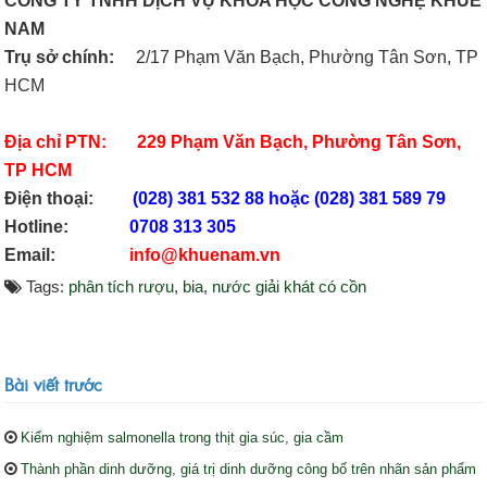
CÔNG TY TNHH DỊCH VỤ KHOA HỌC CÔNG NGHỆ KHUÊ
NAM
Trụ sở chính:
2/17 Phạm Văn Bạch, Phường Tân Sơn, TP
HCM
Địa chỉ PTN:
229 Phạm Văn Bạch, Phường Tân Sơn,
TP HCM
Điện thoại:
(028) 381 532 88 hoặc (028) 381 589 79
Hotline:
0708 313 305
Email:
info@khuenam.vn
Tags:
phân tích rượu
,
bia
,
nước giải khát có cồn
Bài viết trước
Kiểm nghiệm salmonella trong thịt gia súc, gia cầm
Thành phần dinh dưỡng, giá trị dinh dưỡng công bố trên nhãn sản phẩm