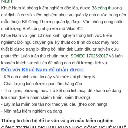
Nam
Khuê Nam là phòng kiểm nghiệm độc lập, được
Bộ công thương
chỉ định là cơ sở kiểm nghiệm phục vụ quản lý nhà nước trong nền
mẫu thuộc Bộ Công Thương quản lý, được Văn phòng công nhận
chất lượng BoA công nhận với mã Vilas 911
Khuê Nam với gần 10 năm kinh nghiệm trong lĩnh vực kiểm
nghiệm: Đội ngũ chuyên gia kỹ thuật có trình độ cao; máy móc
thiết bị được trang bị đồng bộ, hiện đại; Luôn đầu tư nghiên cứu
phát triển; Luôn tuân thủ chuẩn mực
ISO/IEC 17025:2017
và luôn
khuyến khích sự cải tiến để nâng cao chất lượng dịch vụ
Đến với Khuê Nam để nhận được:
- Kết quả chính xác, tin cậy với mức chi phí hợp lý
- Chất lượng luôn được quan tâm hàng đầu
- Thời gian, phương thức trả kết quả linh hoạt để khách dễ dàng
lựa chọn (kiểm nhanh,kiểm khẩn, kiểm thường)
- Lấy mẫu miễn phí tận nơi theo yêu cầu (theo đơn hàng)
- Nền mẫu kiểm nghiệm đa dạng
Thông tin liên hệ để tư vấn và gửi mẫu kiểm nghiệm: