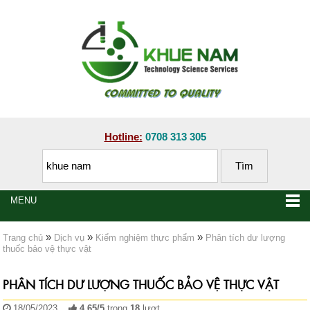
Hotline:
0708 313 305
MENU
»
»
»
Trang chủ
Dịch vụ
Kiểm nghiệm thực phẩm
Phân tích dư lượng
thuốc bảo vệ thực vật
PHÂN TÍCH DƯ LƯỢNG THUỐC BẢO VỆ THỰC VẬT
18/05/2023
4.65
/
5
trong
18
lượt