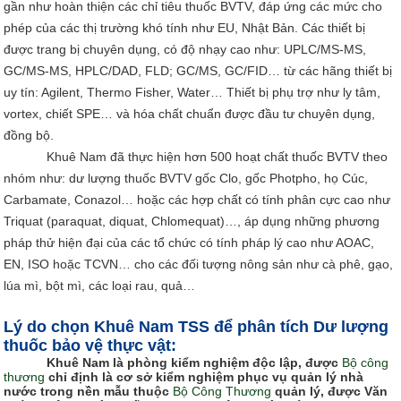
gần như hoàn thiện các chỉ tiêu thuốc BVTV, đáp ứng các mức cho
phép của các thị trường khó tính như EU, Nhật Bản. Các thiết bị
được trang bị chuyên dụng, có độ nhạy cao như: UPLC/MS-MS,
GC/MS-MS, HPLC/DAD, FLD; GC/MS, GC/FID… từ các hãng thiết bị
uy tín: Agilent, Thermo Fisher, Water… Thiết bị phụ trợ như ly tâm,
vortex, chiết SPE… và hóa chất chuẩn được đầu tư chuyên dụng,
đồng bộ.
Khuê Nam đã thực hiện hơn 500 hoạt chất thuốc BVTV theo
nhóm như: dư lượng thuốc BVTV gốc Clo, gốc Photpho, họ Cúc,
Carbamate, Conazol… hoặc các hợp chất có tính phân cực cao như
Triquat (paraquat, diquat, Chlomequat)…, áp dụng những phương
pháp thử hiện đại của các tổ chức có tính pháp lý cao như AOAC,
EN, ISO hoặc TCVN… cho các đối tượng nông sản như cà phê, gạo,
lúa mì, bột mì, các loại rau, quả…
Lý do chọn Khuê Nam TSS để phân tích Dư lượng
thuốc bảo vệ thực vật:
Khuê Nam là phòng kiểm nghiệm độc lập, được
Bộ công
thương
chỉ định là cơ sở kiểm nghiệm phục vụ quản lý nhà
nước trong nền mẫu thuộc
Bộ Công Thương
quản lý, được Văn