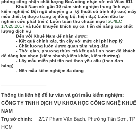
phòng công nhận chất lượng BoA công nhận với mã Vilas 911
Khuê Nam với gần 10 năm kinh nghiệm trong lĩnh vực
kiểm nghiệm: Đội ngũ chuyên gia kỹ thuật có trình độ cao; máy
móc thiết bị được trang bị đồng bộ, hiện đại; Luôn đầu tư
nghiên cứu phát triển; Luôn tuân thủ chuẩn mực
ISO/IEC
17025:2017
và luôn khuyến khích sự cải tiến để nâng cao chất
lượng dịch vụ
Đến với Khuê Nam để nhận được:
- Kết quả chính xác, tin cậy với mức chi phí hợp lý
- Chất lượng luôn được quan tâm hàng đầu
- Thời gian, phương thức trả kết quả linh hoạt để khách
dễ dàng lựa chọn (kiểm nhanh,kiểm khẩn, kiểm thường)
- Lấy mẫu miễn phí tận nơi theo yêu cầu (theo đơn
hàng)
- Nền mẫu kiểm nghiệm đa dạng
Thông tin liên hệ để tư vấn và gửi mẫu kiểm nghiệm:
CÔNG TY TNHH DỊCH VỤ KHOA HỌC CÔNG NGHỆ KHUÊ
NAM
Trụ sở chính:
2/17 Phạm Văn Bạch, Phường Tân Sơn, TP
HCM