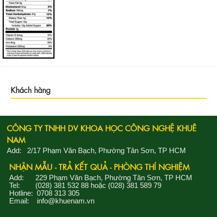
Khách hàng
CÔNG TY TNHH DV KHOA HỌC CÔNG NGHỆ KHUÊ
NAM
Add: 2/17 Phạm Văn Bạch, Phường Tân Sơn, TP HCM
NHẬN MẪU - TRẢ KẾT QUẢ - PHÒNG THÍ NGHIỆM
Add: 229 Phạm Văn Bạch, Phường Tân Sơn, TP HCM
Tel: (028) 381 532 88 hoặc (028) 381 589 79
Hotline: 0708 313 305
Email:
info@khuenam.vn